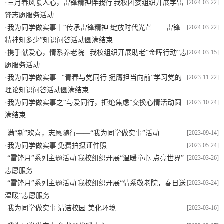
·
三月春风暖人心，雷锋精神伴我行|我校团委组织开展学雷
[2024-03-22]
锋志愿服务活动
·
我为同学做实事｜“传承雷锋精神 绽放时代光芒——雷锋
[2024-03-22]
精神知多少”知识问答活动圆满结束
·
携手献爱心，情系养老院 | 我校组织开展助老“金晖行动”志
[2024-03-15]
愿服务活动
·
我为同学做实事 | “青春与党同行 挺膺担当向前”学习党的
[2023-11-22]
理论知识问答活动圆满结束
·
我为同学做实事之“与爱同行，拒绝焦虑”交换心情活动圆
[2023-10-24]
满结束
·
满“新”欢喜，志愿随行——“我为同学做实事”活动
[2023-09-14]
·
我为同学做实事|免费拍摄证件照
[2023-05-24]
·
“雷锋月”系列主题活动|我校组织开展“温暖童心 点亮世界”
[2023-03-26]
志愿服务
·
“雷锋月”系列主题活动|我校组织开展“情系敬老院，春日送
[2023-03-24]
温暖”志愿服务
·
我为同学做实事|清洁校园 美化环境
[2023-03-16]