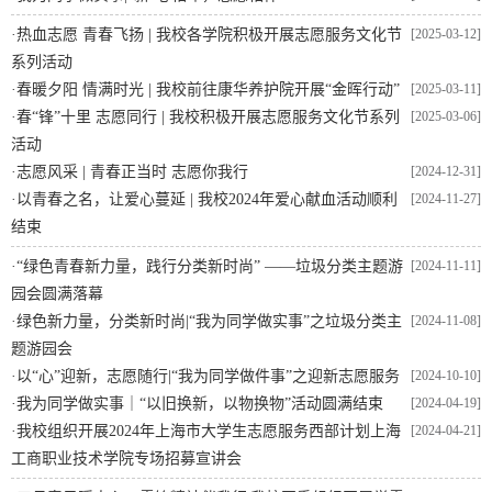
·
热血志愿 青春飞扬 | 我校各学院积极开展志愿服务文化节
[2025-03-12]
系列活动
·
春暖夕阳 情满时光 | 我校前往康华养护院开展“金晖行动”
[2025-03-11]
·
春“锋”十里 志愿同行 | 我校积极开展志愿服务文化节系列
[2025-03-06]
活动
·
志愿风采 | 青春正当时 志愿你我行
[2024-12-31]
·
以青春之名，让爱心蔓延 | 我校2024年爱心献血活动顺利
[2024-11-27]
结束
·
“绿色青春新力量，践行分类新时尚” ——垃圾分类主题游
[2024-11-11]
园会圆满落幕
·
绿色新力量，分类新时尚|“我为同学做实事”之垃圾分类主
[2024-11-08]
题游园会
·
以“心”迎新，志愿随行|“我为同学做件事”之迎新志愿服务
[2024-10-10]
·
我为同学做实事｜“以旧换新，以物换物”活动圆满结束
[2024-04-19]
·
我校组织开展2024年上海市大学生志愿服务西部计划上海
[2024-04-21]
工商职业技术学院专场招募宣讲会