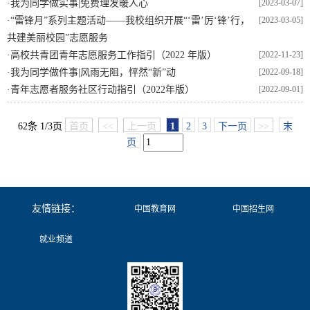
·
我为同学做实事|免费理发暖人心
[2023-03-07]
·
“雷锋月”系列主题活动——我校组织开展“‘雷’厉‘锋’行，
[2023-03-05]
共建美丽校园”志愿服务
·
高校共青团青年志愿服务工作指引（2022 年版）
[2022-11-23]
·
我为同学做件事|风雨无阻，怦然“新”动
[2022-09-18]
·
青年志愿者服务社区行动指引（2022年版）
[2022-09-01]
62条 1/3页
首页
<<
上一页
1
2
3
下一页
>>
末
页
友情链接：
中国教育网
中国招生网
就业频道