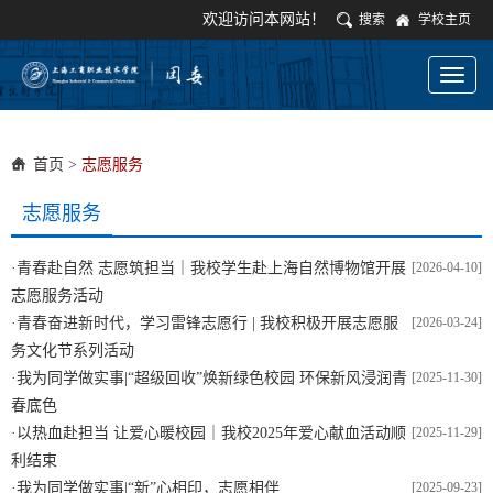
欢迎访问本网站！
搜索
学校主页
Toggl
naviga
首页
>
志愿服务
志愿服务
·
青春赴自然 志愿筑担当｜我校学生赴上海自然博物馆开展
[2026-04-10]
志愿服务活动
·
青春奋进新时代，学习雷锋志愿行 | 我校积极开展志愿服
[2026-03-24]
务文化节系列活动
·
我为同学做实事|“超级回收”焕新绿色校园 环保新风浸润青
[2025-11-30]
春底色
·
以热血赴担当 让爱心暖校园｜我校2025年爱心献血活动顺
[2025-11-29]
利结束
·
我为同学做实事|“新”心相印，志愿相伴
[2025-09-23]